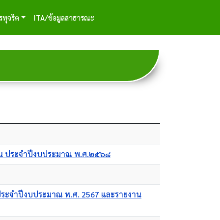
รทุจริต
ITA/ข้อมูลสาธารณะ
ถิ่น ประจำปีงบประมาณ พ.ศ.๒๕๖๘
 ประจำปีงบประมาณ พ.ศ. 2567 และรายงาน