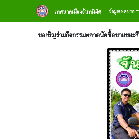
ข้ามไปยังเนื้อหาหลัก
Main naviga
ข้อมูลเทศบาล
เทศบาลเมืองจันทนิมิต
ขอเชิญร่วมกิจกรรมตลาดนัดซื้อขายขยะร