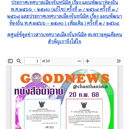
ประกาศเทศบาลเมืองจันทนิมิต เรื่อง แผนพัฒนาท้องถิ่น
พ.ศ.๒๕๖๖ – ๒๕๗๐ (แก้ไข) ครั้งที่ ๓ / ๒๕๖๘ ครั้งที่ ๓ /
๒๕๖๘ และประกาศเทศบาลเมืองจันทนิมิต เรื่อง แผนพัฒนา
ท้องถิ่น พ.ศ.๒๕๖๖ – ๒๕๗๐ ( เพิ่มเติม ) ครั้งที่ ๑ / ๒๕๖๘
#ศูนย์ข้อูลข่าวสารเทศบาลเมืองจันทนิมิต
#เพราะคุณคือคน
สำคัญเราจึงใส่ใจ