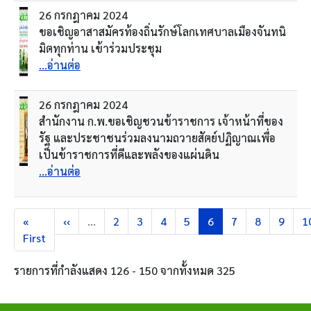
26 กรกฎาคม 2024
ขอเชิญอาสาสมัครท้องถิ่นรักษ์โลกเทศบาลเมืองจันทนิ
มิตทุกท่าน เข้าร่วมประชุม
...อ่านต่อ
26 กรกฎาคม 2024
สำนักงาน ก.พ.ขอเชิญชวนข้าราชการ เจ้าหน้าที่ของ
รัฐ และประชาชนร่วมลงนามถวายสัตย์ปฏิญาณเพื่อ
เป็นข้าราชการที่ดีและพลังของแผ่นดิน
...อ่านต่อ
Pagination
หน้าแรก
หน้าก่อนหน้า
Page
Page
Page
Page
Current page
Page
Page
Page
P
«
‹‹
…
2
3
4
5
6
7
8
9
1
First
รายการที่กำลังแสดง 126 - 150 จากทั้งหมด 325