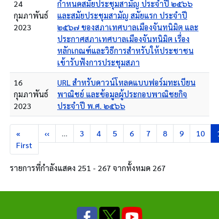
24
กำหนดสมัยประชุมสามัญ ประจำปี ๒๕๖๖
กุมภาพันธ์
และสมัยประชุมสามัญ สมัยแรก ประจำปี
2023
๒๕๖๗ ของสภาเทศบาลเมืองจันทนิมิต และ
ประกาศสภาเทศบาลเมืองจันทนิมิต เรื่อง
หลักเกณฑ์และวิธีการสำหรับให้ประชาชน
เข้ารับฟังการประชุมสภา
16
URL สำหรับดาวน์โหลดแบบฟอร์มทะเบียน
กุมภาพันธ์
พาณิชย์ และข้อมูลผู้ประกอบพาณิชยกิจ
2023
ประจำปี พ.ศ. ๒๕๖๖
Pagination
หน้าแรก
หน้าก่อนหน้า
Page
Page
Page
Page
Page
Page
Page
Page
«
‹‹
…
3
4
5
6
7
8
9
10
First
รายการที่กำลังแสดง 251 - 267 จากทั้งหมด 267